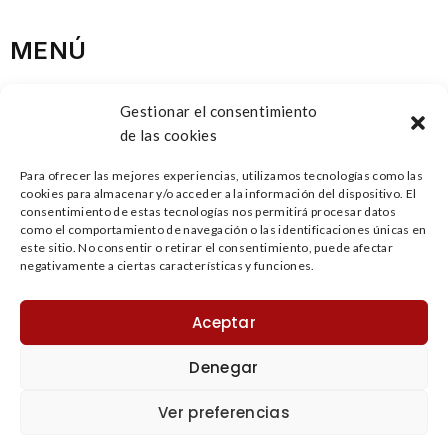
MENÚ
INICIO
Gestionar el consentimiento
de las cookies
SOBRE NOSOTROS
Para ofrecer las mejores experiencias, utilizamos tecnologías como las
PROCESO PRODUCTIVO
cookies para almacenar y/o acceder a la información del dispositivo. El
consentimiento de estas tecnologías nos permitirá procesar datos
CONTACTO
como el comportamiento de navegación o las identificaciones únicas en
este sitio. No consentir o retirar el consentimiento, puede afectar
negativamente a ciertas características y funciones.
PRODUCTOS
Aceptar
Copyright © 2023 Desarrollada y diseñada por
Denegar
locatec.es
Ver preferencias
Aviso Legal
|
Política de Privacidad
|
Política de
Cookies